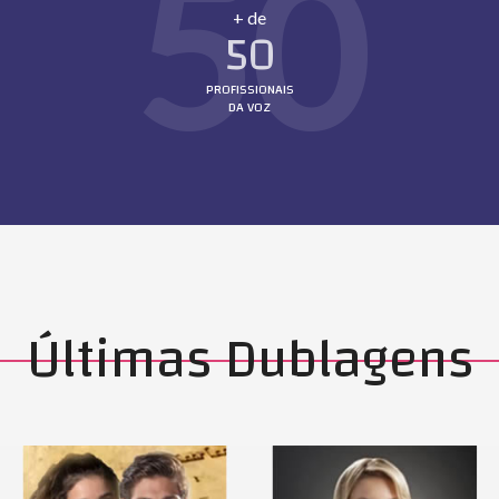
50
+ de
50
PROFISSIONAIS
DA VOZ
Últimas Dublagens