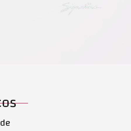
ços
ade