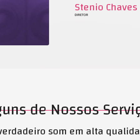
Stenio Chaves
DIRETOR
guns de Nossos Servi
verdadeiro som em alta qualid